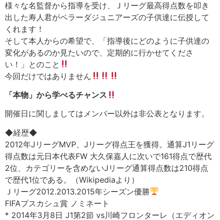
様々な名監督から指導を受け、Ｊリーグ最高得点数を叩き
出した寿人君がペラーダジュニアーズの子供達に伝授して
くれます！
そして本人からの希望で、「指導後にどのように子供達の
変化があるのか見たいので、定期的に行かせてくださ
い！」とのこと
今回だけではありません
「本物」から学べるチャンス
開催日に関しましてはメンバー以外は非公表となります。
◆経歴◆
2012年JリーグMVP、Jリーグ得点王を獲得。通算J1リーグ
得点数は元日本代表FW 大久保嘉人に次いで161得点で歴代
2位、カテゴリーを含めないJリーグ通算得点数は210得点
で歴代1位である。（Wikipediaより）
Ｊリーグ2012.2013.2015年シーズン優勝
FIFAプスカシュ賞 ノミネート
* 2014年3月8日 J1第2節 vs川崎フロンターレ（エディオン