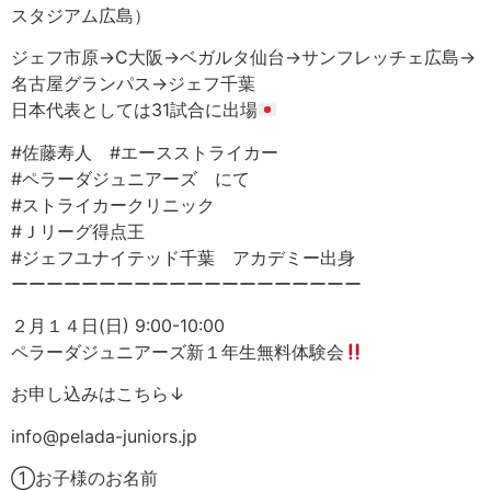
スタジアム広島）
ジェフ市原→C大阪→ベガルタ仙台→サンフレッチェ広島→
名古屋グランパス→ジェフ千葉
日本代表としては31試合に出場
#佐藤寿人 #エースストライカー
#ペラーダジュニアーズ にて
#ストライカークリニック
#Ｊリーグ得点王
#ジェフユナイテッド千葉 アカデミー出身
ーーーーーーーーーーーーーーーーーーーー
２月１４日(日) 9:00-10:00
ペラーダジュニアーズ新１年生無料体験会
お申し込みはこちら↓
info@pelada-juniors.jp
①お子様のお名前