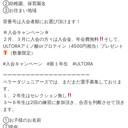
②幼稚園、保育園名
③お住まい地域
背番号は入会者順にお選び頂けます！
☆入会キャンペーン☆
２月、３月に入会の方々は入会金、年会費無料
そして、
ULTORAアミノ酸orプロテイン（4500円相当）プレゼント
（数量限定）
#入会キャンペーン #新１年生 #ULTORA
ーーーーーーーーーーーーーーーーーーー
ペラーダジュニアーズでは、まだまだ選手募集しておりま
す。
１、２年生はセレクション無し
３〜６年生は2回の練習に参加頂き、合否を判断させて頂き
ます。
‪①お子様のお名前‬
‪②学年‬