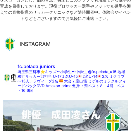
育成を目指しております。現役プロサッカー選手やフットサル選手を迎
えての直接指導のサッカークリニックなど随時開催中。体験会やイベン
トなどもございますのでお気軽にご連絡下さい。
INSTAGRAM
fc.pelada.juniors
埼玉県三郷市⭐︎キッズ〜小学生〜中学生
@fc.pelada_u15 地域
移行サッカー部担当
U-17１名U-15
2名U-14
2名
Ｊクラブ
へ13人、ラヴィーダ2名
大会７度出場
ミゲルのミラクルフィ
ードバックDVD
Amazon prime出演中
県ベスト８ 4回、ベス
ト16 6回