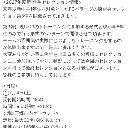
<2027年度新1年生セレクション情報>
来年度新中学1年生を対象としたFCペラーダの練習会セレク
ション第3弾を開催させて頂きます。
第3弾は現U-13のトレーニングに参加する形式と現小学6年
生のみで行う形式の2パターンで開催させて頂きます。
チームの雰囲気や実際にどのようなトレーニングをするの
か体験出来ますので、是非ご参加ください。
大変ありがたい事に例年を上回る多くの皆様にセレクショ
ンにご参加頂いており、状況によっては今回のセレクショ
ンを持って最終セレクションとなる可能性がございます。
皆様のご参加お待ちしております。
<日程>
①7月4日(土)
受付開始時間: 18:40
時間: 19:00開始〜20:45
会場: 三郷市内グラウンド※
定員: 最大30名(GK4名まで)
開催方式: 現6年生のみで行います。