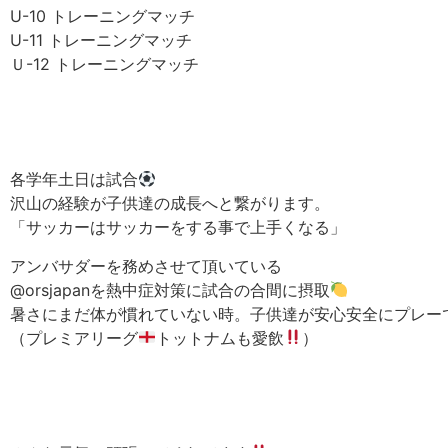
U-10 トレーニングマッチ
U-11 トレーニングマッチ
Ｕ-12 トレーニングマッチ
各学年土日は試合
沢山の経験が子供達の成長へと繋がります。
「サッカーはサッカーをする事で上手くなる」
アンバサダーを務めさせて頂いている
@orsjapanを熱中症対策に試合の合間に摂取
暑さにまだ体が慣れていない時。子供達が安心安全にプレー
（プレミアリーグ
トットナムも愛飲
）