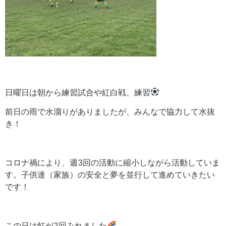
日曜日は朝から練習試合や紅白戦、練習
前日の雨で水溜りがありましたが、みんなで協力して水抜
き！
コロナ禍により、週
3
回の活動に縮小しながら活動していま
す。子供達（家族）の安全と夢を並行して進めていきたい
です！
この日は虹が
2
回みれました