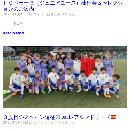
ＦＣペラーダ（ジュニアユース）練習会＆セレクシ
ョンのご案内
2023年6月16日
コメントはまだありません
「FCペ
Read More »
３度目のスペイン遠征
vs.レアルマドリード
2023年3月15日
コメントはまだありません