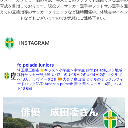
育成を目指しております。現役プロサッカー選手やフットサル選手を迎
えての直接指導のサッカークリニックなど随時開催中。体験会やイベン
トなどもございますのでお気軽にご連絡下さい。
INSTAGRAM
fc.pelada.juniors
埼玉県三郷市⭐︎キッズ〜小学生〜中学生
@fc.pelada_u15 地域
移行サッカー部担当
U-17１名U-15
2名U-14
2名
Ｊクラブ
へ13人、ラヴィーダ2名
大会７度出場
ミゲルのミラクルフィ
ードバックDVD
Amazon prime出演中
県ベスト８ 4回、ベス
ト16 6回